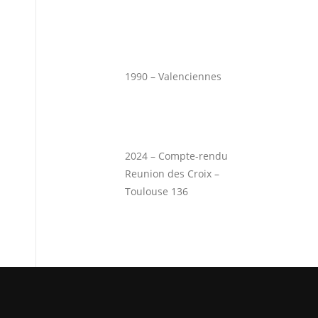
1990 – Valenciennes
2024 – Compte-rendu
Reunion des Croix –
Toulouse 136