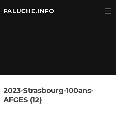
Aller
au
FALUCHE.INFO
Menu
contenu
2023-Strasbourg-100ans-
AFGES (12)