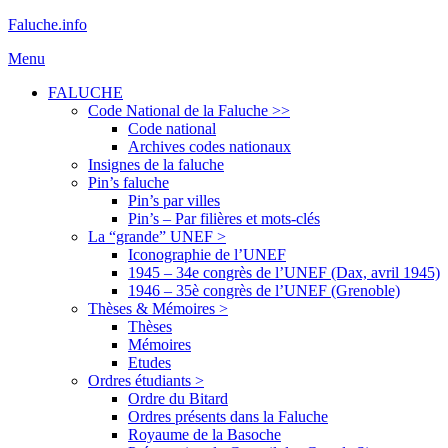
Aller
Faluche.info
au
Menu
contenu
FALUCHE
Code National de la Faluche >>
Code national
Archives codes nationaux
Insignes de la faluche
Pin’s faluche
Pin’s par villes
Pin’s – Par filières et mots-clés
La “grande” UNEF >
Iconographie de l’UNEF
1945 – 34e congrès de l’UNEF (Dax, avril 1945)
1946 – 35è congrès de l’UNEF (Grenoble)
Thèses & Mémoires >
Thèses
Mémoires
Etudes
Ordres étudiants >
Ordre du Bitard
Ordres présents dans la Faluche
Royaume de la Basoche