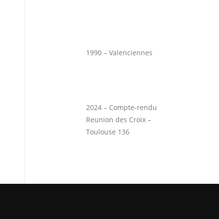
1990 – Valenciennes
2024 – Compte-rendu
Reunion des Croix –
Toulouse 136