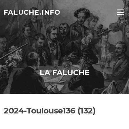
Aller
au
FALUCHE.INFO
Menu
contenu
LA FALUCHE
2024-Toulouse136 (132)