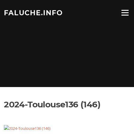
Aller
au
FALUCHE.INFO
Menu
contenu
2024-Toulouse136 (146)