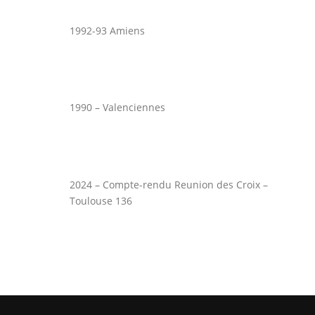
1992-93 Amiens
1990 – Valenciennes
2024 – Compte-rendu Reunion des Croix –
Toulouse 136