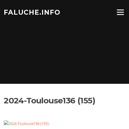
Aller
au
FALUCHE.INFO
Menu
contenu
2024-Toulouse136 (155)