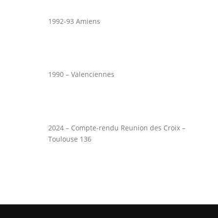
1992-93 Amiens
1990 – Valenciennes
2024 – Compte-rendu Reunion des Croix –
Toulouse 136