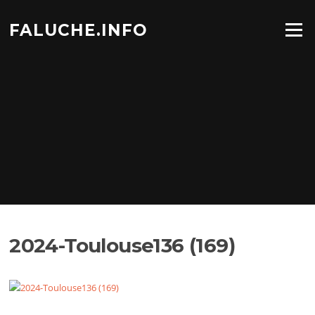
Aller
au
FALUCHE.INFO
Menu
contenu
2024-Toulouse136 (169)