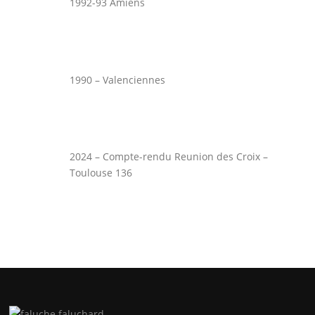
1992-93 Amiens
1990 – Valenciennes
2024 – Compte-rendu Reunion des Croix –
Toulouse 136