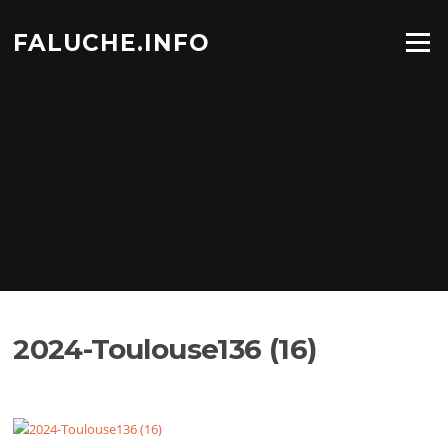
Aller
au
FALUCHE.INFO
Menu
contenu
2024-Toulouse136 (16)