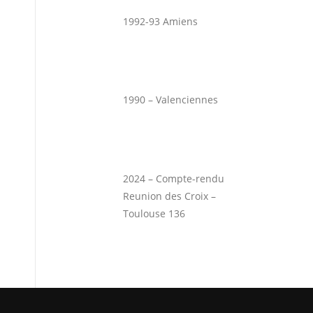
1992-93 Amiens
1990 – Valenciennes
2024 – Compte-rendu
Reunion des Croix –
Toulouse 136