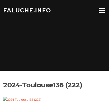
Aller
au
FALUCHE.INFO
Menu
contenu
2024-Toulouse136 (222)