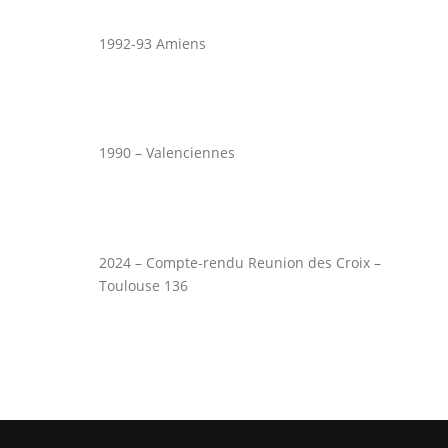
1992-93 Amiens
1990 – Valenciennes
2024 – Compte-rendu Reunion des Croix –
Toulouse 136