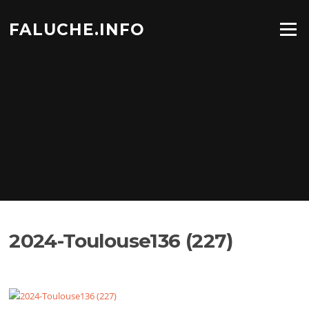
Aller
au
FALUCHE.INFO
Menu
contenu
2024-Toulouse136 (227)