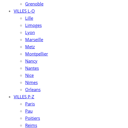
Grenoble
VILLES L-O
Lille
Limoges
Lyon
Marseille
Metz
Montpellier
Nancy
Nantes
Nice
Nimes
Orleans
VILLES P-Z
Paris
Pau
Poitiers
Reims