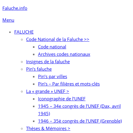
Aller
Faluche.info
au
Menu
contenu
FALUCHE
Code National de la Faluche >>
Code national
Archives codes nationaux
Insignes de la faluche
Pin’s faluche
Pin’s par villes
Pin’s – Par filières et mots-clés
La « grande » UNEF >
Iconographie de l’UNEF
1945 – 34e congrès de l’UNEF (Dax, avril
1945)
1946 – 35è congrès de l’UNEF (Grenoble)
Thèses & Mémoires >