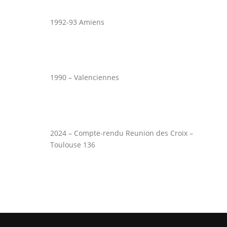
1992-93 Amiens
1990 – Valenciennes
2024 – Compte-rendu Reunion des Croix –
Toulouse 136