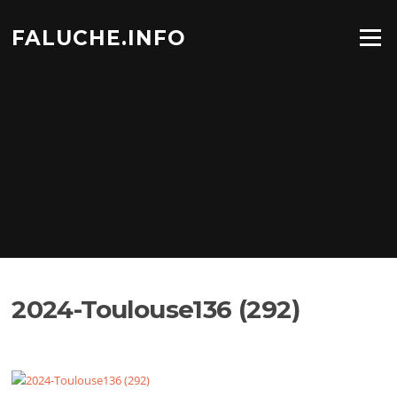
Aller
au
FALUCHE.INFO
Menu
contenu
2024-Toulouse136 (292)