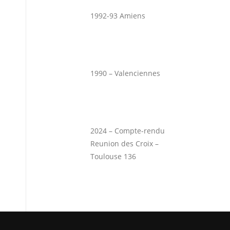
1992-93 Amiens
1990 – Valenciennes
2024 – Compte-rendu
Reunion des Croix –
Toulouse 136