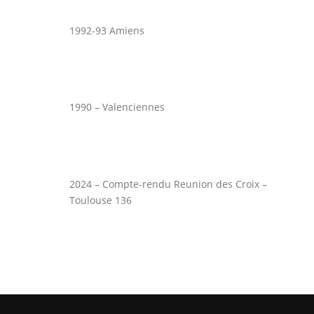
1992-93 Amiens
1990 – Valenciennes
2024 – Compte-rendu Reunion des Croix –
Toulouse 136