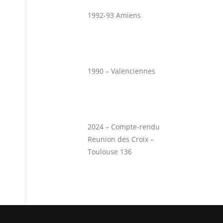
1992-93 Amiens
1990 – Valenciennes
2024 – Compte-rendu
Reunion des Croix –
Toulouse 136