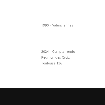
1990 – Valenciennes
2024 – Compte-rendu
Reunion des Croix –
Toulouse 136