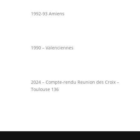
1992-93 Amiens
1990 – Valenciennes
2024 – Compte-rendu Reunion des Croix –
Toulouse 136