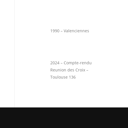
1990 – Valenciennes
2024 – Compte-rendu
Reunion des Croix –
Toulouse 136