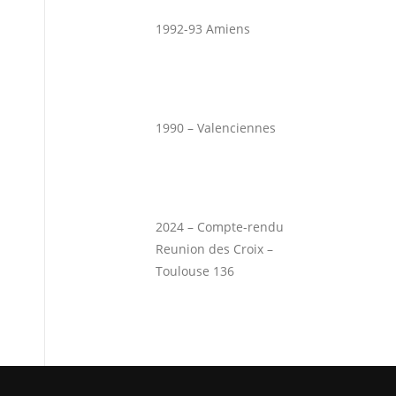
1992-93 Amiens
1990 – Valenciennes
2024 – Compte-rendu
Reunion des Croix –
Toulouse 136