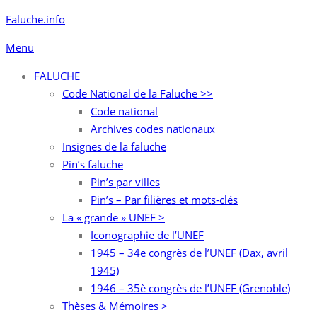
Aller
Faluche.info
au
Menu
contenu
FALUCHE
Code National de la Faluche >>
Code national
Archives codes nationaux
Insignes de la faluche
Pin’s faluche
Pin’s par villes
Pin’s – Par filières et mots-clés
La « grande » UNEF >
Iconographie de l’UNEF
1945 – 34e congrès de l’UNEF (Dax, avril
1945)
1946 – 35è congrès de l’UNEF (Grenoble)
Thèses & Mémoires >