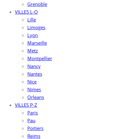
Grenoble
VILLES L-O
Lille
Limoges
Lyon
Marseille
Metz
Montpellier
Nancy
Nantes
Nice
Nimes
Orleans
VILLES P-Z
Paris
Pau
Poitiers
Reims