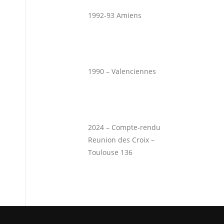
1992-93 Amiens
1990 – Valenciennes
2024 – Compte-rendu
Reunion des Croix –
Toulouse 136