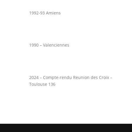
1992-93 Amiens
1990 – Valenciennes
2024 – Compte-rendu Reunion des Croix –
Toulouse 136