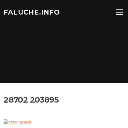
Aller
au
FALUCHE.INFO
Menu
contenu
28702 203895