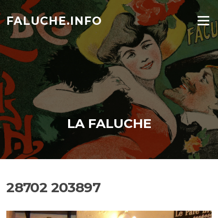
Aller
au
FALUCHE.INFO
Menu
contenu
LA FALUCHE
28702 203897