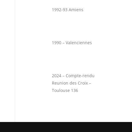
1992-93 Amiens
1990 – Valenciennes
2024 – Compte-rendu
Reunion des Croix –
Toulouse 136