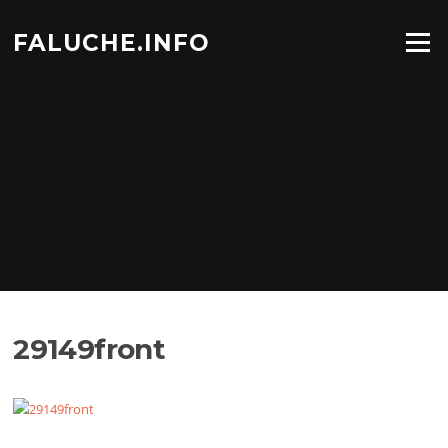
Aller
au
FALUCHE.INFO
Menu
contenu
29149front