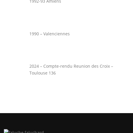
1992-93 Amiens
1990 – Valenciennes
2024 – Compte-rendu Reunion des Croix –
Toulouse 136