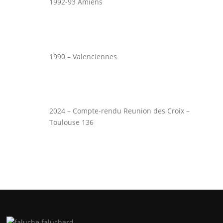
1992-93 Amiens
1990 – Valenciennes
2024 – Compte-rendu Reunion des Croix –
Toulouse 136