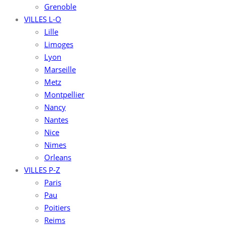
Grenoble
VILLES L-O
Lille
Limoges
Lyon
Marseille
Metz
Montpellier
Nancy
Nantes
Nice
Nimes
Orleans
VILLES P-Z
Paris
Pau
Poitiers
Reims