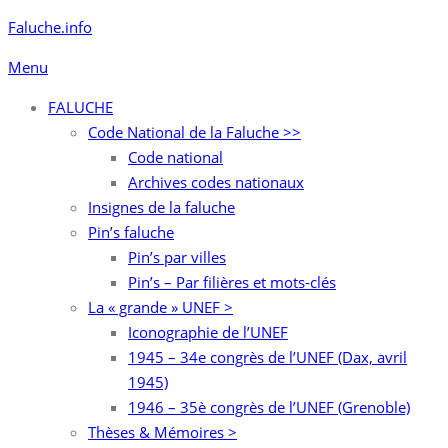
Aller
Faluche.info
au
Menu
contenu
FALUCHE
Code National de la Faluche >>
Code national
Archives codes nationaux
Insignes de la faluche
Pin’s faluche
Pin’s par villes
Pin’s – Par filières et mots-clés
La « grande » UNEF >
Iconographie de l’UNEF
1945 – 34e congrès de l’UNEF (Dax, avril
1945)
1946 – 35è congrès de l’UNEF (Grenoble)
Thèses & Mémoires >