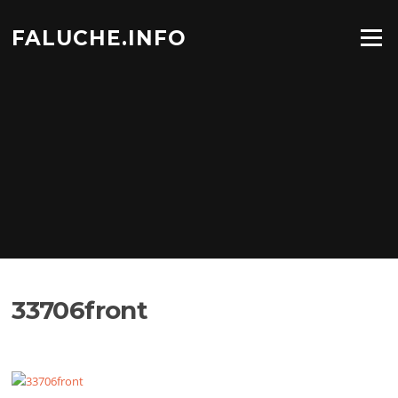
Aller
au
FALUCHE.INFO
Menu
contenu
33706front