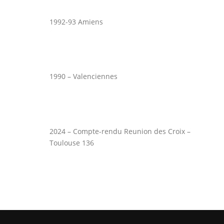
1992-93 Amiens
1990 – Valenciennes
2024 – Compte-rendu Reunion des Croix –
Toulouse 136