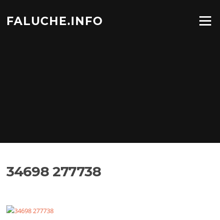
Aller
au
FALUCHE.INFO
Menu
contenu
34698 277738