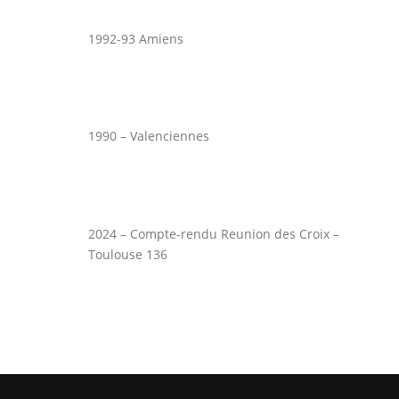
1992-93 Amiens
1990 – Valenciennes
2024 – Compte-rendu Reunion des Croix –
Toulouse 136