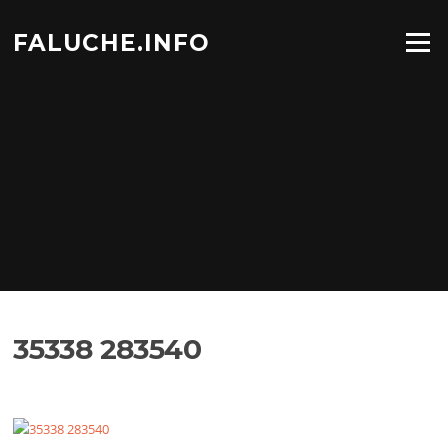
Aller
au
FALUCHE.INFO
Menu
contenu
35338 283540