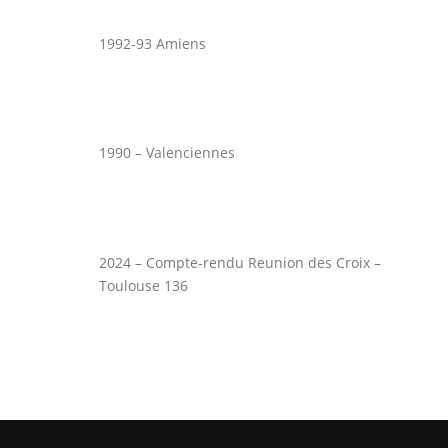
1992-93 Amiens
1990 – Valenciennes
2024 – Compte-rendu Reunion des Croix –
Toulouse 136