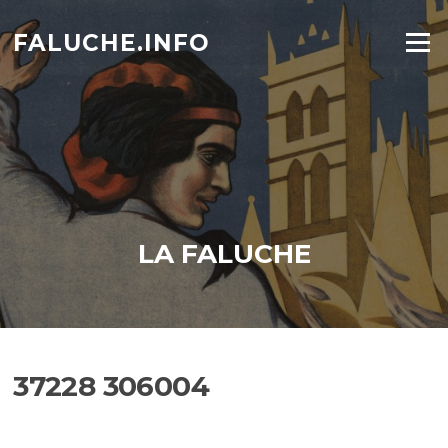
Aller
au
FALUCHE.INFO
Menu
contenu
LA FALUCHE
37228 306004