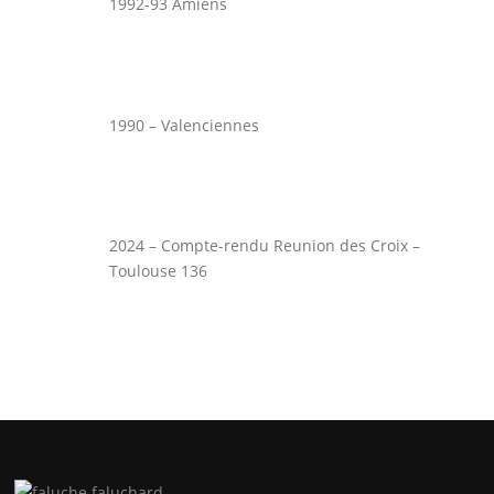
1992-93 Amiens
1990 – Valenciennes
2024 – Compte-rendu Reunion des Croix –
Toulouse 136