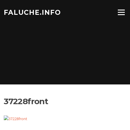
Aller
au
FALUCHE.INFO
Menu
contenu
37228front