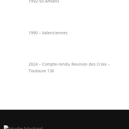
1992-93 Amiens
1990 – Valenciennes
2024 – Compte-rendu Reunion des Croix –
Toulouse 136