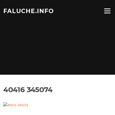
Aller
au
FALUCHE.INFO
Menu
contenu
40416 345074