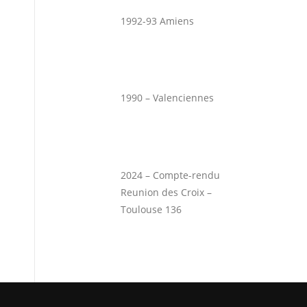
1992-93 Amiens
1990 – Valenciennes
2024 – Compte-rendu
Reunion des Croix –
Toulouse 136