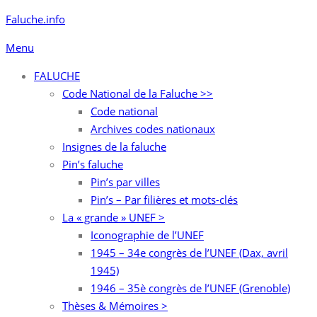
Aller
Faluche.info
au
Menu
contenu
FALUCHE
Code National de la Faluche >>
Code national
Archives codes nationaux
Insignes de la faluche
Pin’s faluche
Pin’s par villes
Pin’s – Par filières et mots-clés
La « grande » UNEF >
Iconographie de l’UNEF
1945 – 34e congrès de l’UNEF (Dax, avril
1945)
1946 – 35è congrès de l’UNEF (Grenoble)
Thèses & Mémoires >