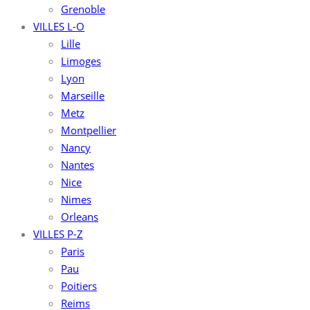
Grenoble
VILLES L-O
Lille
Limoges
Lyon
Marseille
Metz
Montpellier
Nancy
Nantes
Nice
Nimes
Orleans
VILLES P-Z
Paris
Pau
Poitiers
Reims