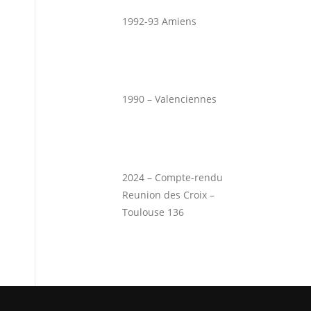
1992-93 Amiens
1990 – Valenciennes
2024 – Compte-rendu
Reunion des Croix –
Toulouse 136