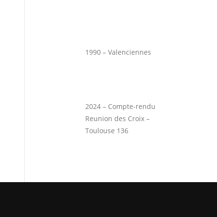
1990 – Valenciennes
2024 – Compte-rendu
Reunion des Croix –
Toulouse 136