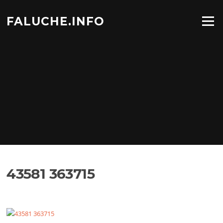
Aller
au
FALUCHE.INFO
Menu
contenu
43581 363715