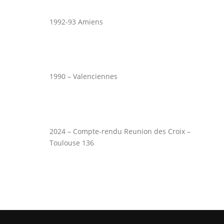
1992-93 Amiens
1990 – Valenciennes
2024 – Compte-rendu Reunion des Croix –
Toulouse 136