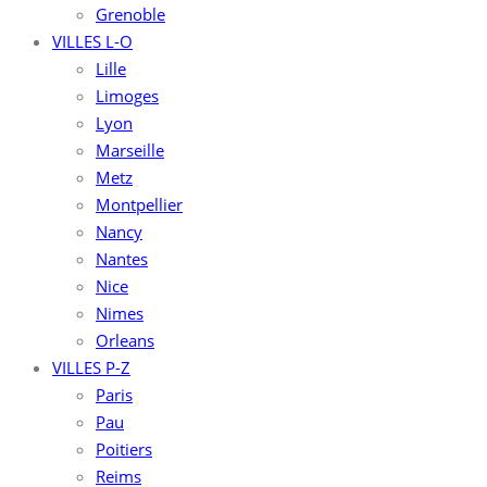
Grenoble
VILLES L-O
Lille
Limoges
Lyon
Marseille
Metz
Montpellier
Nancy
Nantes
Nice
Nimes
Orleans
VILLES P-Z
Paris
Pau
Poitiers
Reims