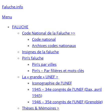
Aller
Faluche.info
au
Menu
contenu
FALUCHE
Code National de la Faluche >>
Code national
Archives codes nationaux
Insignes de la faluche
Pin’s faluche
Pin’s par villes
Pin’s – Par filières et mots-clés
La « grande » UNEF >
Iconographie de l’UNEF
1945 – 34e congrès de l’UNEF (Dax, avril
1945)
1946 – 35è congrès de l’UNEF (Grenoble)
Thèses & Mémoires >