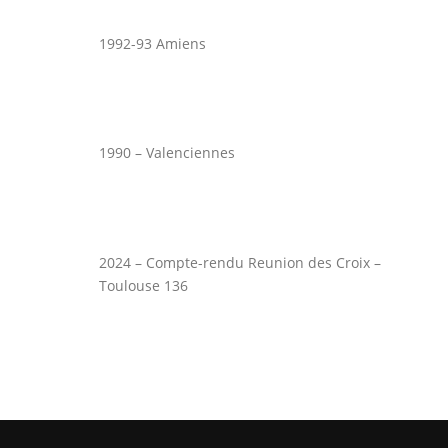
1992-93 Amiens
1990 – Valenciennes
2024 – Compte-rendu Reunion des Croix –
Toulouse 136