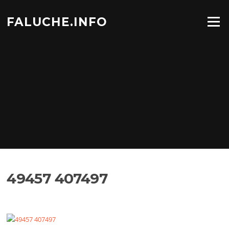
Aller
au
FALUCHE.INFO
Menu
contenu
49457 407497