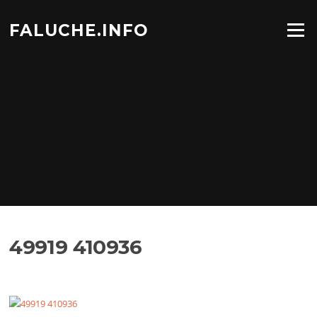
Aller
au
FALUCHE.INFO
Menu
contenu
49919 410936