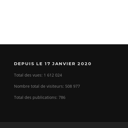
DEPUIS LE 17 JANVIER 2020
Total des vues:
1 612 024
Nombre total de visiteurs:
508 977
Total des publications:
786