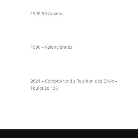
1992-93 Amiens
1990 – Valenciennes
2024 – Compte-rendu Reunion des Croix –
Toulouse 136