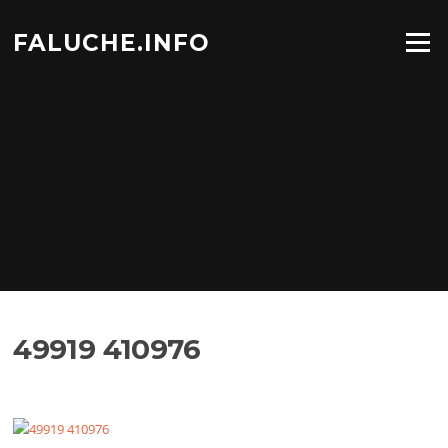
Aller
au
FALUCHE.INFO
Menu
contenu
49919 410976