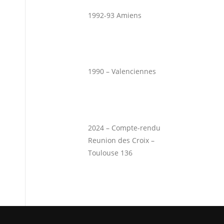
1992-93 Amiens
1990 – Valenciennes
2024 – Compte-rendu
Reunion des Croix –
Toulouse 136