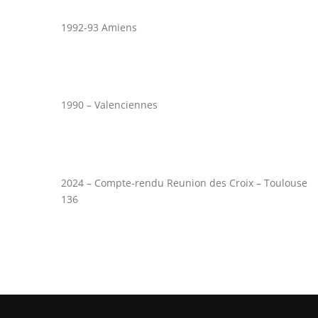
1992-93 Amiens
1990 – Valenciennes
2024 – Compte-rendu Reunion des Croix – Toulouse
136