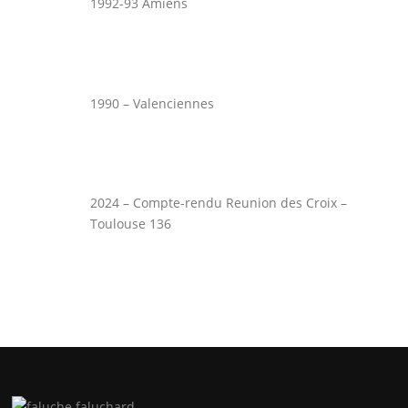
1992-93 Amiens
1990 – Valenciennes
2024 – Compte-rendu Reunion des Croix –
Toulouse 136