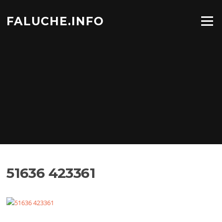
Aller
au
FALUCHE.INFO
Menu
contenu
51636 423361