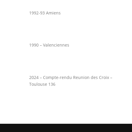
1992-93 Amiens
1990 – Valenciennes
2024 – Compte-rendu Reunion des Croix –
Toulouse 136